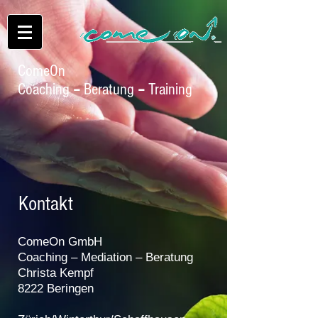
ComeOn
Coaching
–
Beratung
–
Training
Kontakt
ComeOn GmbH
Coaching
–
Mediation
–
Beratung
Christa Kempf
8222 Beringen